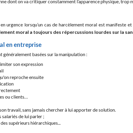
onne dont on va critiquer constamment l’apparence physique, trop m
ir en urgence lorsqu’un cas de harcèlement moral est manifeste et 
ement moral a toujours des répercussions lourdes sur la sant
l en entreprise
t généralement basées sur la manipulation :
limiter son expression
ail
u'on reproche ensuite
ication
directement
ues ou clients…
n travail, sans jamais chercher à lui apporter de solution.
 salariés de lui parler ;
 des supérieurs hiérarchiques...