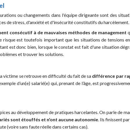
el
cturations ou changements dans l'équipe dirigeante sont des situ
es de stress, d'anxiété et d'insécurité constitutifs du harcèlement.
ment consécutif à de mauvaises méthodes de management
q
e risque est toutefois important que les situations de tensions e
tant est donc bien, lorsque le constat est fait d'une situation dég
blèmes et trouver les solutions.
 victime se retrouve en difficulté du fait de sa
différence par ra
 exemple d’un(e) salarié(e) qui, prenant de l’âge, est progressivem
ices au développement de pratiques harcelantes. On parle de man
ariés sont étouffés et n'ont aucune autonomie
. Ils finissent p
te (voire sans faute réelle dans certains cas).