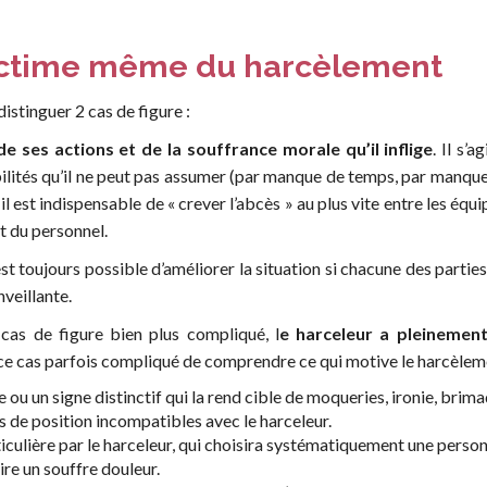
 victime même du harcèlement
distinguer 2 cas de figure :
de ses actions et de la souffrance morale qu’il inflige
. Il s’
lités qu’il ne peut pas assumer (par manque de temps, par manque 
 il est indispensable de « crever l’abcès » au plus vite entre les équi
t du personnel.
 est toujours possible d’améliorer la situation si chacune des parti
nveillante.
 cas de figure bien plus compliqué, l
e harceleur a pleinement
s ce cas parfois compliqué de comprendre ce qui motive le harcèlemen
e ou un signe distinctif qui la rend cible de moqueries, ironie, bri
s de position incompatibles avec le harceleur.
ticulière par le harceleur, qui choisira systématiquement une person
ire un souffre douleur.