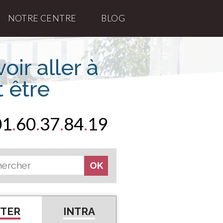
NOTRE CENTRE
BLOG
oir aller à
t être
01
.
60
.
37
.
84
.
19
NTER
INTRA