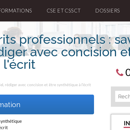
FORMATIONS
CSE ET CSSCT
DOSSIERS
ts professionnels : sav
édiger avec concision e
l'écrit
tiel, rédiger avec concision et être synthétique à l'écrit
rmation
 synthétique
I
écrit