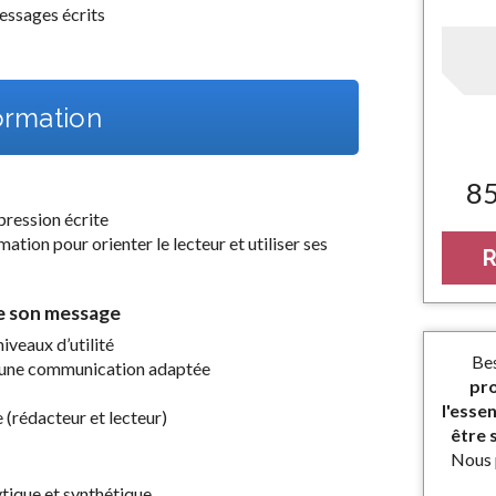
messages écrits
rmation
8
xpression écrite
rmation pour orienter le lecteur et utiliser ses
R
re son message
niveaux d’utilité
Bes
r une communication adaptée
pro
l'essen
 (rédacteur et lecteur)
être s
Nous 
ytique et synthétique