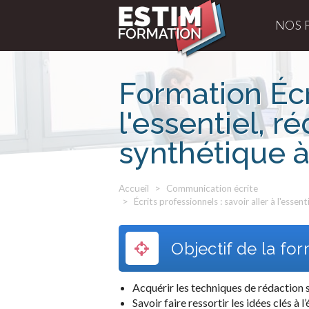
NOS 
Formation Écri
l'essentiel, r
synthétique à 
Accueil
Communication écrite
Écrits professionnels : savoir aller à l'essen
Objectif de la fo
Acquérir les techniques de rédaction
Savoir faire ressortir les idées clés à l’