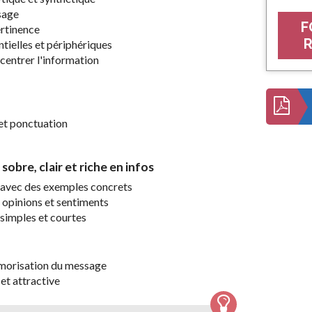
ssage
F
ertinence
R
entielles et périphériques
ncentrer l'information
 et ponctuation
obre, clair et riche en infos
e, avec des exemples concrets
s, opinions et sentiments
s simples et courtes
émorisation du message
et attractive